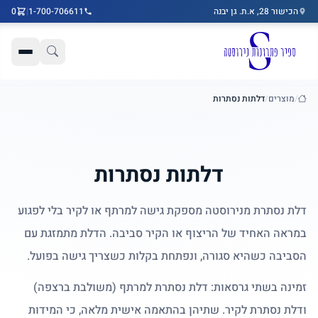
הכישור 28, א.ת. גן יבנה
1-700-706611
|
0
דלג לתוכן הראשי
/
מוצרים
/
דלתות נסתרות
בית
דלתות נסתרות
דלת נסתרת מנירוסטה מספקת גישה למרתף או לקיר בלי לפגוע
במראה האחיד של הריצוף או הקיר סביבה. הדלת מתמזגת עם
הסביבה כשהיא סגורה, ונפתחת בקלות כשצריך גישה בפועל.
זמינה בשתי גרסאות: דלת נסתרת למרתף (משולבת ברצפה)
ודלת נסתרת לקיר. שתיהן בהתאמה אישית מלאה, כי המידות