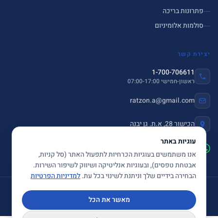
פתרונות בריכה
סולמות אלומיניום
יצירת קשר
1-700-706611
ראשון-חמישי 07:00-17:00
ratzon.a@gmail.com
הכישור 28, א.ת. גן יבנה
עוגיות באתר
שלחו הודעה ב-WhatsApp
אנו משתמשים בעוגיות הכרחיות לתפעול האתר (סל קניות,
אבטחת טפסים), ובעוגיות אנליטיקה ושיווק לשיפור השירות.
הבחירה בידיים שלך וניתנת לשינוי בכל עת.
למדיניות הפרטיות
© 2026 ספיר פתרונות נירוסטה בע"מ. כל הזכויות שמורות.
מאשר את הכל
תקנון
|
מדיניות פרטיות
|
הצהרת נגישות
|
English
|