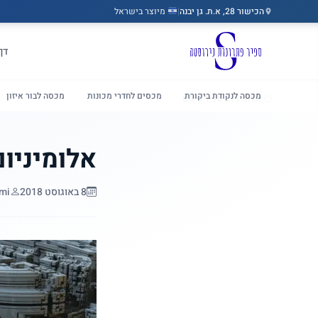
הכישור 28, א.ת. גן יבנה
|
מיוצר בישראל
דלג לתוכן הראשי
דף
מכסה לנקודת ביקורת
מכסים לחדרי מכונות
מכסה לבור איזון
/
אלומיניום ספיר גייטס
בית
אלומיניום
8 באוגוסט 2018
mi