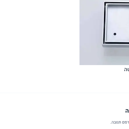
ה
ה
סם תגובה.