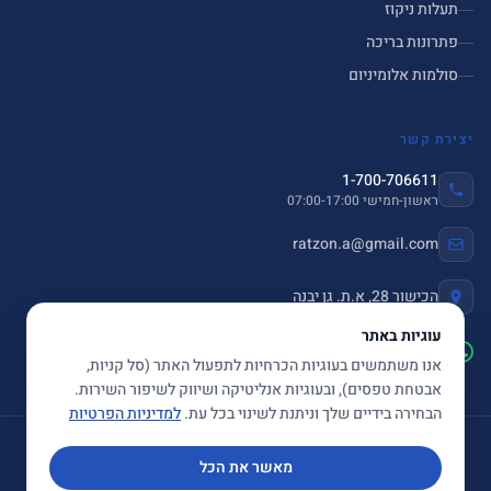
תעלות ניקוז
פתרונות בריכה
סולמות אלומיניום
יצירת קשר
1-700-706611
ראשון-חמישי 07:00-17:00
ratzon.a@gmail.com
הכישור 28, א.ת. גן יבנה
עוגיות באתר
שלחו הודעה ב-WhatsApp
אנו משתמשים בעוגיות הכרחיות לתפעול האתר (סל קניות,
אבטחת טפסים), ובעוגיות אנליטיקה ושיווק לשיפור השירות.
הבחירה בידיים שלך וניתנת לשינוי בכל עת.
למדיניות הפרטיות
© 2026 ספיר פתרונות נירוסטה בע"מ. כל הזכויות שמורות.
מאשר את הכל
תקנון
|
מדיניות פרטיות
|
הצהרת נגישות
|
English
|