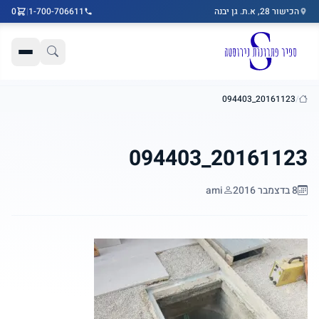
הכישור 28, א.ת. גן יבנה
1-700-706611
|
0
דלג לתוכן הראשי
20161123_094403
/
בית
20161123_094403
8 בדצמבר 2016
ami