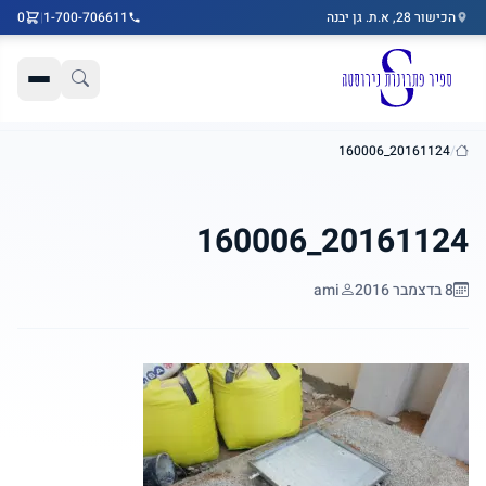
הכישור 28, א.ת. גן יבנה
1-700-706611
|
0
דלג לתוכן הראשי
20161124_160006
/
בית
20161124_160006
8 בדצמבר 2016
ami