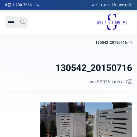
הכישור 28, א.ת. גן יבנה
1-700-706611
|
0
דלג לתוכן הראשי
20150716_130542
/
בית
20150716_130542
7 בדצמבר 2016
ami