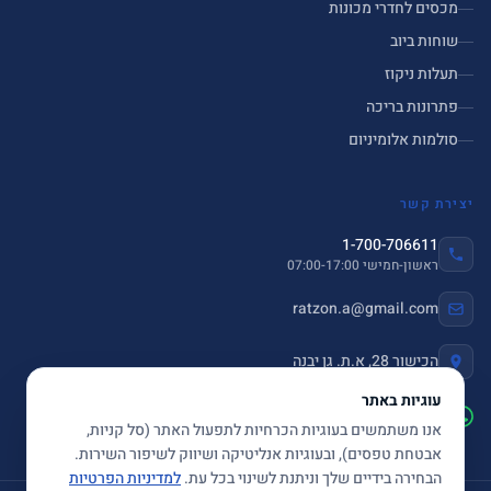
מכסים לחדרי מכונות
שוחות ביוב
תעלות ניקוז
פתרונות בריכה
סולמות אלומיניום
יצירת קשר
1-700-706611
ראשון-חמישי 07:00-17:00
ratzon.a@gmail.com
הכישור 28, א.ת. גן יבנה
עוגיות באתר
שלחו הודעה ב-WhatsApp
אנו משתמשים בעוגיות הכרחיות לתפעול האתר (סל קניות,
אבטחת טפסים), ובעוגיות אנליטיקה ושיווק לשיפור השירות.
הבחירה בידיים שלך וניתנת לשינוי בכל עת.
למדיניות הפרטיות