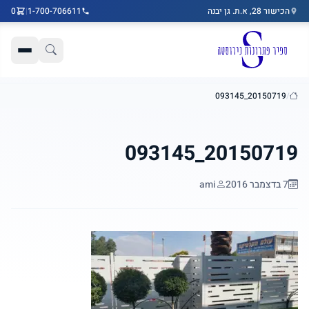
הכישור 28, א.ת. גן יבנה
1-700-706611
|
0
דלג לתוכן הראשי
20150719_093145
/
בית
20150719_093145
7 בדצמבר 2016
ami