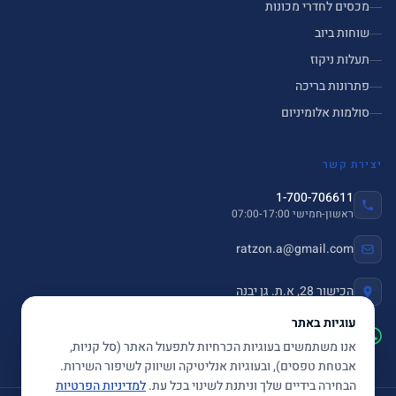
מכסים לחדרי מכונות
שוחות ביוב
תעלות ניקוז
פתרונות בריכה
סולמות אלומיניום
יצירת קשר
1-700-706611
ראשון-חמישי 07:00-17:00
ratzon.a@gmail.com
הכישור 28, א.ת. גן יבנה
עוגיות באתר
שלחו הודעה ב-WhatsApp
אנו משתמשים בעוגיות הכרחיות לתפעול האתר (סל קניות,
אבטחת טפסים), ובעוגיות אנליטיקה ושיווק לשיפור השירות.
הבחירה בידיים שלך וניתנת לשינוי בכל עת.
למדיניות הפרטיות