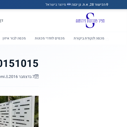
הכישור 28, א.ת. גן יבנה
|
מיוצר בישראל
דלג לתוכן הראשי
דף
מכסה לנקודת ביקורת
מכסים לחדרי מכונות
מכסה לבור איזון
20151015_103602
/
בית
151015_103602
7 בדצמבר 2016
ami