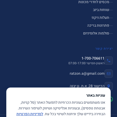
מכסים לחדרי מכונות
שוחות ביוב
תעלות ניקוז
פתרונות בריכה
סולמות אלומיניום
יצירת קשר
1-700-706611
ראשון-חמישי 07:00-17:00
ratzon.a@gmail.com
הכישור 28, א.ת. גן יבנה
עוגיות באתר
שלחו הודעה ב-WhatsApp
אנו משתמשים בעוגיות הכרחיות לתפעול האתר (סל קניות,
אבטחת טפסים), ובעוגיות אנליטיקה ושיווק לשיפור השירות.
הבחירה בידיים שלך וניתנת לשינוי בכל עת.
למדיניות הפרטיות