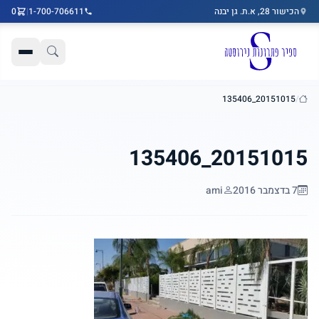
הכישור 28, א.ת. גן יבנה
1-700-706611
|
0
דלג לתוכן הראשי
20151015_135406
/
בית
20151015_135406
7 בדצמבר 2016
ami