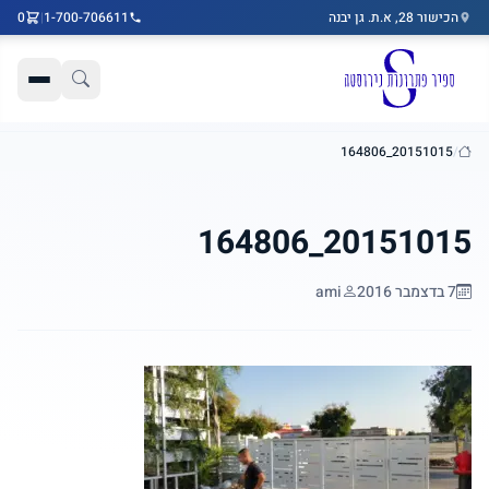
הכישור 28, א.ת. גן יבנה
1-700-706611
|
0
דלג לתוכן הראשי
20151015_164806
/
בית
20151015_164806
7 בדצמבר 2016
ami