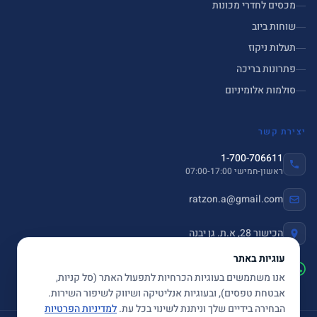
מכסים לחדרי מכונות
שוחות ביוב
תעלות ניקוז
פתרונות בריכה
סולמות אלומיניום
יצירת קשר
1-700-706611
ראשון-חמישי 07:00-17:00
ratzon.a@gmail.com
הכישור 28, א.ת. גן יבנה
עוגיות באתר
שלחו הודעה ב-WhatsApp
אנו משתמשים בעוגיות הכרחיות לתפעול האתר (סל קניות,
אבטחת טפסים), ובעוגיות אנליטיקה ושיווק לשיפור השירות.
הבחירה בידיים שלך וניתנת לשינוי בכל עת.
למדיניות הפרטיות