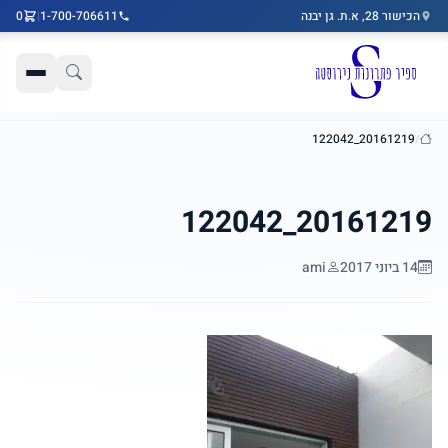
הכישור 28, א.ת. גן יבנה
1-700-706611
|
0
דלג לתוכן הראשי
20161219_122042
/
בית
20161219_122042
14 ביוני 2017
ami