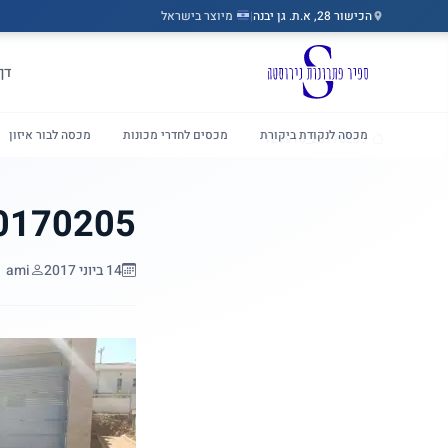
הכישור 28, א.ת. גן יבנה
|
מיוצר בישראל
דלג לתוכן הראשי
דף
מכסה לנקודת ביקורת
מכסים לחדרי מכונות
מכסה לבור איזון
20170205_123918
/
בית
170205_123918
14 ביוני 2017
ami