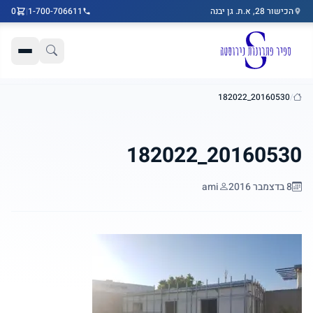
הכישור 28, א.ת. גן יבנה
1-700-706611
|
0
דלג לתוכן הראשי
20160530_182022
/
בית
20160530_182022
8 בדצמבר 2016
ami