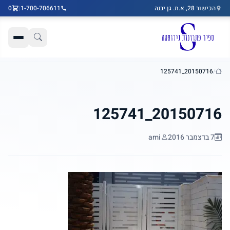
הכישור 28, א.ת. גן יבנה
1-700-706611
|
0
דלג לתוכן הראשי
20150716_125741
/
בית
20150716_125741
7 בדצמבר 2016
ami