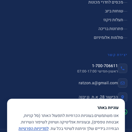
מכסים לחדרי מכונות
שוחות ביוב
תעלות ניקוז
פתרונות בריכה
סולמות אלומיניום
יצירת קשר
1-700-706611
ראשון-חמישי 07:00-17:00
ratzon.a@gmail.com
הכישור 28, א.ת. גן יבנה
עוגיות באתר
שלחו הודעה ב-WhatsApp
אנו משתמשים בעוגיות הכרחיות לתפעול האתר (סל קניות,
אבטחת טפסים), ובעוגיות אנליטיקה ושיווק לשיפור השירות.
הבחירה בידיים שלך וניתנת לשינוי בכל עת.
למדיניות הפרטיות