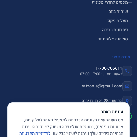
מכסים לחדרי מכונות
שוחות ביוב
תעלות ניקוז
פתרונות בריכה
סולמות אלומיניום
יצירת קשר
1-700-706611
ראשון-חמישי 07:00-17:00
ratzon.a@gmail.com
הכישור 28, א.ת. גן יבנה
עוגיות באתר
שלחו הודעה ב-WhatsApp
אנו משתמשים בעוגיות הכרחיות לתפעול האתר (סל קניות,
אבטחת טפסים), ובעוגיות אנליטיקה ושיווק לשיפור השירות.
הבחירה בידיים שלך וניתנת לשינוי בכל עת.
למדיניות הפרטיות