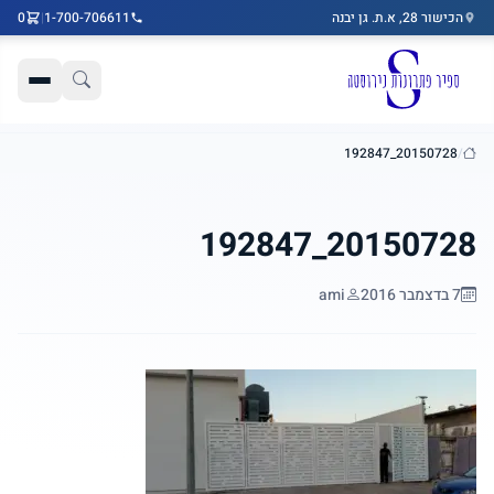
הכישור 28, א.ת. גן יבנה
1-700-706611
|
0
דלג לתוכן הראשי
20150728_192847
/
בית
20150728_192847
7 בדצמבר 2016
ami