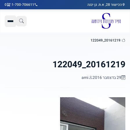
הכישור 28, א.ת. גן יבנה
1-700-706611
|
0
דלג לתוכן הראשי
20161219_122049
/
בית
20161219_122049
29 בדצמבר 2016
ami