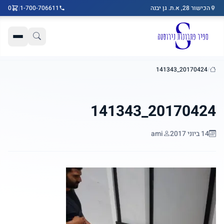
הכישור 28, א.ת. גן יבנה
1-700-706611
|
0
דלג לתוכן הראשי
20170424_141343
/
בית
20170424_141343
14 ביוני 2017
ami