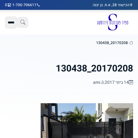
הכישור 28, א.ת. גן יבנה
1-700-706611
|
0
דלג לתוכן הראשי
20170208_130438
/
בית
20170208_130438
14 ביוני 2017
ami