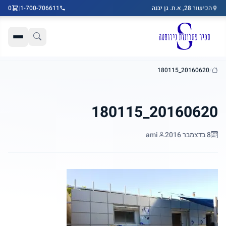
הכישור 28, א.ת. גן יבנה
1-700-706611
|
0
דלג לתוכן הראשי
20160620_180115
/
בית
20160620_180115
8 בדצמבר 2016
ami